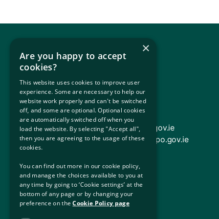
×
Are you happy to accept
cookies?
This website uses cookies to improve user
experience. Some are necessary to help our
联系我们
website work properly and can't be switched
off, and some are optional. Optional cookies
are automatically switched off when you
2026年6月12日之前的申请
：
info@ipo.gov.ie
load the website. By selecting "Accept all",
then you are agreeing to the usage of these
2026年6月12日之后的申请
：
contact@ipo.gov.ie
cookies.
国际保护办公室（IPO），
You can find out more in our cookie policy,
下芒特街79-83号，
and manage the choices available to you at
都柏林2区，
any time by going to ‘Cookie settings’ at the
D02 ND99，
bottom of any page or by changing your
preference on the
Cookie Policy page
爱尔兰