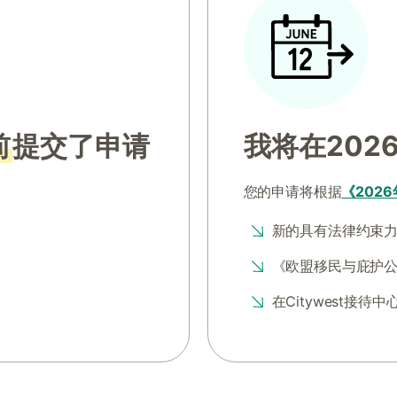
前
提交了申请
我将在202
您的申请将根据
《202
新的具有法律约束
《欧盟移民与庇护
在Citywest接待中