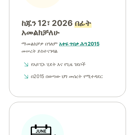
ከጁን 12፣ 2026
በፊት
አመልክቻለሁ
ማመልከቻዎ በዓለም
አቀፍ ጥበቃ ሕግ 2015
መሠረት ይስተናገዳል
የአይፒኦ ሂደት እና የጊዜ ገደቦች
በ2015 በወጣው ህግ መሰረት የሚተዳደር