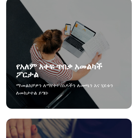
የአለም አቀፍ ጥበቃ አመልካች
ፖርታል
ማመልከቻዎን ለማየት፣ ሰነዶችን ለመጫን እና ሂደቱን
ለመከታተል ይግቡ