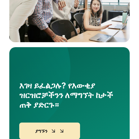
እገዛ ይፈልጋሉ? የእውቂያ
ዝርዝሮቻችንን ለማግኘት ከታች
ጠቅ ያድርጉ።
ያግኙን