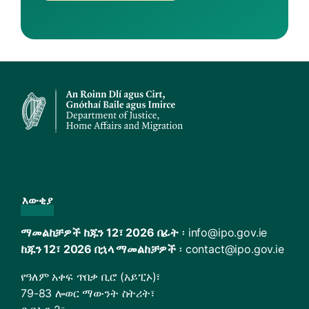
እውቂያ
ማመልከቻዎች ከጁን 12፣ 2026 በፊት
፡
info@ipo.gov.ie
ከጁን 12፣ 2026 በኋላ ማመልከቻዎች
፡
contact@ipo.gov.ie
የዓለም አቀፍ ጥበቃ ቢሮ (አይፒኦ)፣
79-83 ሎወር ማውንት ስትሪት፣