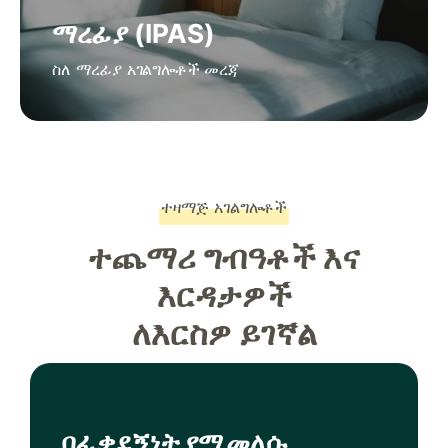
ማረፊያ (IPAS)
ስለ ማረፊያ አገልግሎቶች መረጃ
ተዛማጅ አገልግሎቶች
ተጨማሪ ግብዓቶች እና
እርዳታዎች
ለእርስዎ ይገኛል
በፈቃደኝነት የሚመለሱ