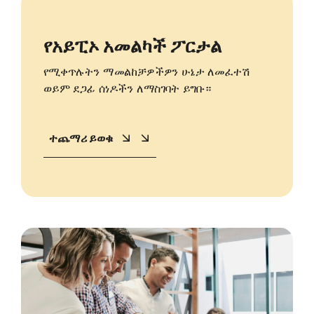
የአይፒኦ አመልካች ፖርታል
የሚቀጥሉትን ማመልከቻዎችዎን ሁኔታ ለመፈተሽ
ወይም ደጋፊ ሰነዶችን ለማስገባት ይግቡ።
ተጨማሪ ይወቁ