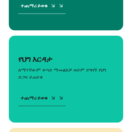
ተጨማሪ ይወቁ
የህግ እርዳታ
ለማንኛውም ቀጣይ ማመልከቻ ወይም ይግባኝ የህግ
ድጋፍ ይጠይቁ
ተጨማሪ ይወቁ