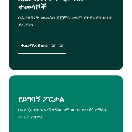
ተመላሾች
በፈቃደኝነት መመለስ ይጀምሩ ወይም የጥያቄዎን ሁኔታ
ያረጋግጡ
ተጨማሪ ይወቁ
የይግባኝ ፖርታል
በአይፒኦ የተሰጠ ማንኛውንም ውሳኔ ይግባኝ የማለት
መብት አለዎት