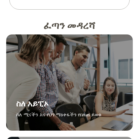
ፈጣን መዳረሻ
ስለ አይፒኦ
ስለ ሚናችን እና የህግ ማዕቀፋችን የበለጠ ይወቁ