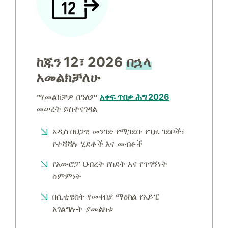
ከጁን 12፣ 2026
በኋላ
አመልክቻለሁ
ማመልከቻዎ በዓለም
አቀፍ ጥበቃ ሕግ 2026
መሠረት ይስተናገዳል
አዲስ በህጋዊ መንገድ የሚገደቡ የጊዜ ገደቦች፣
የተሻሻሉ ሂደቶች እና መብቶች
የአውሮፓ ህብረት የስደት እና የጥገኝነት
ስምምነት
በሲቲዌስት የመቀበያ ማዕከል የአይፒ
አገልግሎት ያመልክቱ