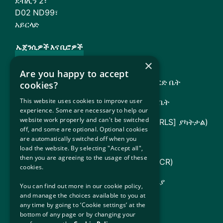
ደብሊን 2፣
D02 ND99፣
አይርላድ
ኤጀንሲዎች እና ቢሮዎች
የኢሚግሬሽን አገልግሎት አቅርቦት (ISD)
×
Are you happy to accept
የ TARA የጥገኝነት እና የመመለሻ ይግባኝ ሰሚ ፍርድ ቤት
cookies?
This website uses cookies to improve user
የአይፒኤቲ ዓለም አቀፍ ጥበቃ ይግባኝ ሰሚ ፍርድ ቤት
experience. Some are necessary to help our
website work properly and can't be switched
የሕግ ድጋፍ ቦርድ (የስደተኞች የሕግ አገልግሎትን [RLS] ያካትታል)
off, and some are optional. Optional cookies
are automatically switched off when you
የአየርላንድ መንግሥት (ስለ አየርላንድ ግዛት መረጃ)
load the website. By selecting "Accept all",
then you are agreeing to the usage of these
የተባበሩት መንግስታት የስደተኞች ኤጀንሲ (UNHCR)
cookies.
የፍትህ፣ የሀገር ውስጥ ጉዳዮች እና የፍልሰት መምሪያ
You can find out more in our cookie policy,
and manage the choices available to you at
ዓለም አቀፍ የጥበቃ ማረፊያ አገልግሎቶች
any time by going to ‘Cookie settings’ at the
bottom of any page or by changing your
የስደተኞች ውህደትን ለማስተዋወቅ ቢሮ