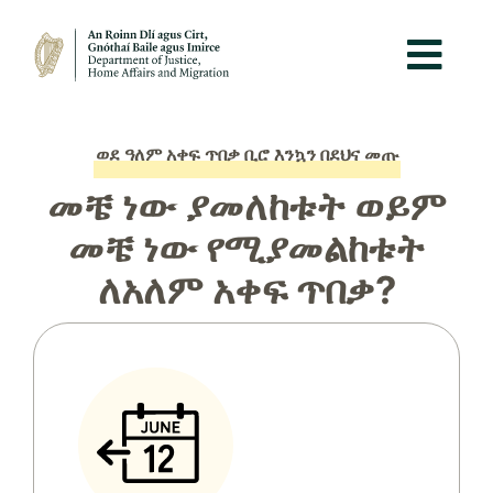
ወደ ዓለም አቀፍ ጥበቃ ቢሮ እንኳን በደህና መጡ
መቼ ነው ያመለከቱት ወይም
መቼ ነው የሚያመልከቱት
ለአለም አቀፍ ጥበቃ?