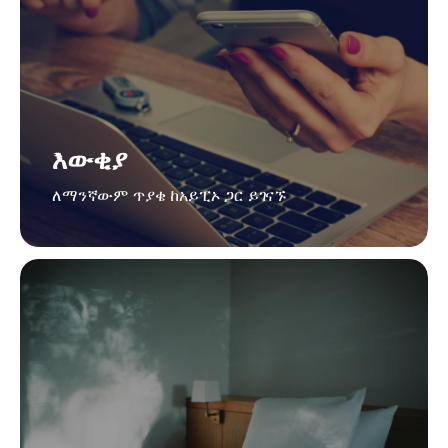
እውቂያ
ለማንኛውም ጥያቄ ከአይፒኦ ጋር ይገናኙ