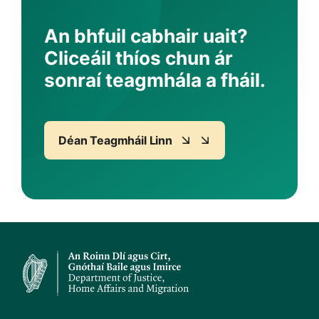
An bhfuil cabhair uait?
Cliceáil thíos chun ár
sonraí teagmhála a fháil.
Déan Teagmháil Linn