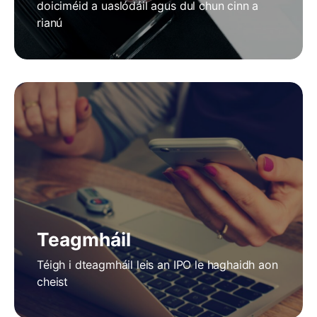
doiciméid a uaslódáil agus dul chun cinn a
rianú
Teagmháil
Téigh i dteagmháil leis an IPO le haghaidh aon
cheist