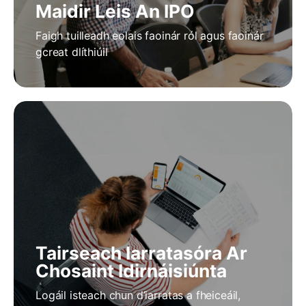
Maidir Leis An IPO
Faigh tuilleadh eolais faoinár ról agus faoinár
gcreat dlíthiúil
Tairseach Iarratasóra Ar
Chosaint Idirnáisiúnta
Logáil isteach chun d’iarratas a fheiceáil,