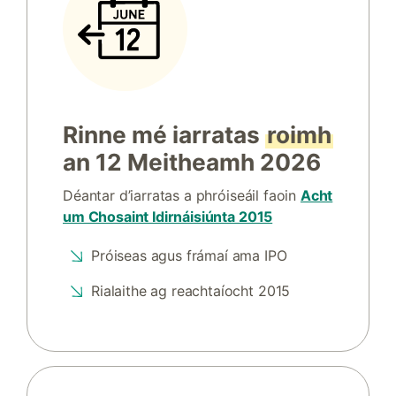
Rinne mé iarratas
roimh
an 12 Meitheamh 2026
Déantar d’iarratas a phróiseáil faoin
Acht
um Chosaint Idirnáisiúnta 2015
Próiseas agus frámaí ama IPO
Rialaithe ag reachtaíocht 2015