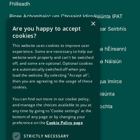
Fhilleadh
Binse Achomhairc um Chosaint Idirnáisiúnta IPAT
×
Are you happy to accept
Bord um Chúnamh Dlíthiúil (lena n-áirítear Seirbhís
cookies?
Dlíthiúil do Dhídeanaithe [RLS])
This website uses cookies to improve user
Rialtas na hÉireann (Faisnéis faoi Stát na hÉireann)
experience. Some are necessary to help our
website work properly and can't be switched
UNHCR (Gníomhaireacht Dídeanaithe na Náisiún
off, and some are optional. Optional cookies
Aontaithe)
are automatically switched off when you
load the website. By selecting "Accept all",
An Roinn Dlí agus Cirt, Gnóthaí Baile agus Imirce
then you are agreeing to the usage of these
cookies.
Seirbhísí Cóiríochta um Chosaint Idirnáisiúnta
You can find out more in our cookie policy,
and manage the choices available to you at
An Oifig um Chur Chun Cinn Lánpháirtíochta
any time by going to ‘Cookie settings’ at the
Imirceach
bottom of any page or by changing your
preference on the
Cookie Policy page
An Oifig um Chuimsiú Sóisialta
STRICTLY NECESSARY