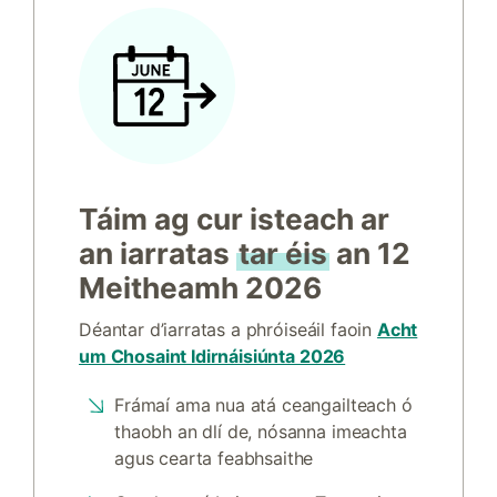
Táim ag cur isteach ar
an iarratas
tar éis
an 12
Meitheamh 2026
Déantar d’iarratas a phróiseáil faoin
Acht
um Chosaint Idirnáisiúnta 2026
Frámaí ama nua atá ceangailteach ó
thaobh an dlí de, nósanna imeachta
agus cearta feabhsaithe