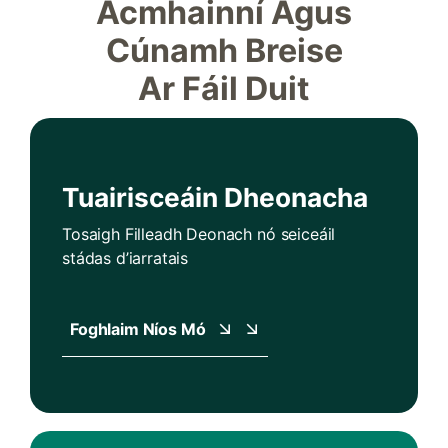
Acmhainní Agus
Cúnamh Breise
Ar Fáil Duit
Tuairisceáin Dheonacha
Tosaigh Filleadh Deonach nó seiceáil
stádas d’iarratais
Foghlaim Níos Mó