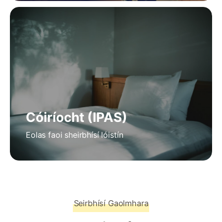
Cóiríocht (IPAS)
Eolas faoi sheirbhísí lóistín
Seirbhísí Gaolmhara