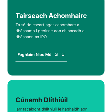
Tairseach Achomhairc
Tá sé de cheart agat achomharc a
dhéanamh i gcoinne aon chinneadh a
dhéanann an IPO
Foghlaim Níos Mó
Cúnamh Dlíthiúil
Iarr tacaíocht dhlíthiúil le haghaidh aon