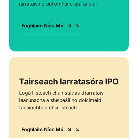
iarratais nó achomhairc atá ar siúl
Foghlaim Níos Mó
Tairseach Iarratasóra IPO
Logáil isteach chun stádas d’iarratais
leanúnacha a sheiceáil nó doiciméid
tacaíochta a chur isteach.
Foghlaim Níos Mó