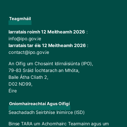
Teagmháil
Iarratais roimh 12 Meitheamh 2026
:
info@ipo.gov.ie
Iarratais tar éis 12 Meitheamh 2026
:
contact@ipo.gov.ie
An Oifig um Chosaint Idirnáisiúnta (IPO),
79-83 Sráid Íochtarach an Mhóta,
Baile Átha Cliath 2,
D02 ND99,
Éire
Gníomhaireachtaí Agus Oifigí
Seachadadh Seirbhíse Inimirce (ISD)
Binse TARA um Achomhairc Tearmainn agus um