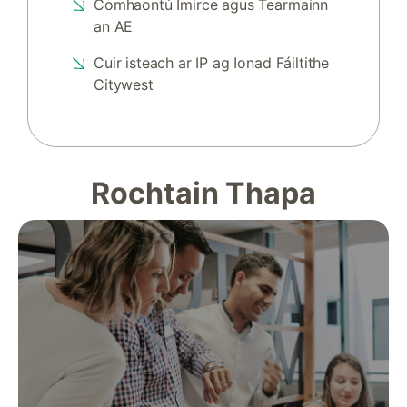
Comhaontú Imirce agus Tearmainn
an AE
Cuir isteach ar IP ag Ionad Fáiltithe
Citywest
Rochtain Thapa